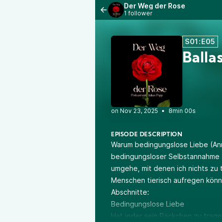
Der Weg der Rose
1 follower
S01:E05
Balla
•
8min 00s
EPISODE DESCRIPTION
Warum bedingungslose Liebe (An
bedingungsloser Selbstannahme fu
umgehe, mit denen ich nichts z
Menschen tierisch aufregen könne
Abschnitte:
Bedingungslose Liebe
Hat jeder sein Päckchen zu trag