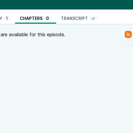
ln?
etwas über mich selbst lernen
Y
1
CHAPTERS
0
TRANSCRIPT
✓
at, dann
er Rose” mit Julius Popp, z.B. auf
re available for this episode.
 denen er gut tun würde Dankesehr!
che Beziehungen auf allen Ebenen (body mind heart
ßen, innen, oben und unten) gibt es z.B. in meinem
hr Infos, Termine und Anmeldung auf