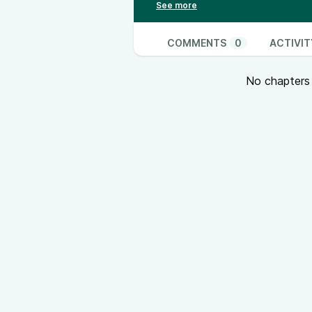
Oder auszupacken, zu ent-wicke
Spieglein Spieglein im anderen
Ich könnte mich aufregen … oder 
COMMENTS
0
ACTIVIT
Wenn dir diese Folge gut getan h
abonniere den Podcast “Der Weg d
No chapters a
www.urverbunden.com
,
empfehle ihn anderen Menschen,
Mehr Soul Guidance für harmonis
soul) und in allen Richtungen (au
kostenlosen Online-Workshop. Me
www.urverbunden.com